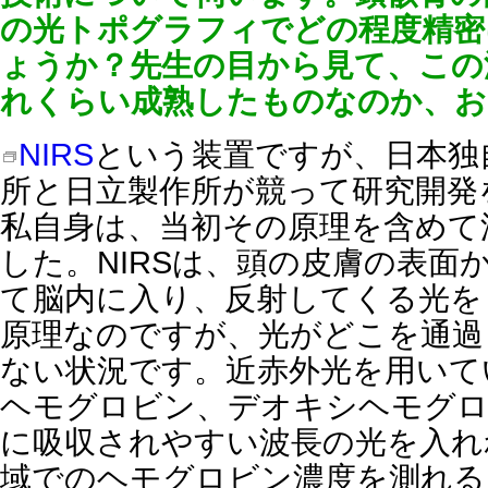
の光トポグラフィでどの程度精密
ょうか？先生の目から見て、この
れくらい成熟したものなのか、お
NIRS
という装置ですが、日本独
所と日立製作所が競って研究開発
私自身は、当初その原理を含めて
した。NIRSは、頭の皮膚の表面
て脳内に入り、反射してくる光を
原理なのですが、光がどこを通過
ない状況です。近赤外光を用いて
ヘモグロビン、デオキシヘモグロ
に吸収されやすい波長の光を入れ
域でのヘモグロビン濃度を測れる