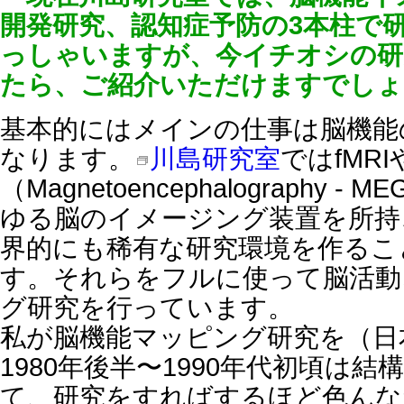
開発研究、認知症予防の3本柱で
っしゃいますが、今イチオシの研
たら、ご紹介いただけますでしょ
基本的にはメインの仕事は脳機能
なります。
川島研究室
ではfMR
（Magnetoencephalography 
ゆる脳のイメージング装置を所持
界的にも稀有な研究環境を作るこ
す。それらをフルに使って脳活動
グ研究を行っています。
私が脳機能マッピング研究を（日
1980年後半〜1990年代初頃は
て、研究をすればするほど色んな