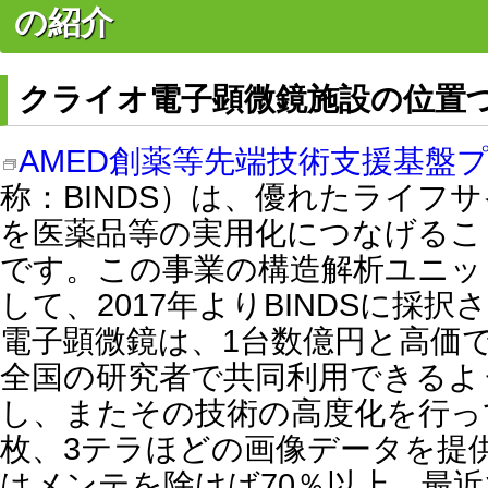
の紹介
クライオ電子顕微鏡施設の位置
AMED創薬等先端技術支援基盤
称：BINDS）は、優れたライフ
を医薬品等の実用化につなげるこ
です。この事業の構造解析ユニッ
して、2017年よりBINDSに採
電子顕微鏡は、1台数億円と高価
全国の研究者で共同利用できるよ
し、またその技術の高度化を行って
枚、3テラほどの画像データを提
はメンテを除けば70％以上。最