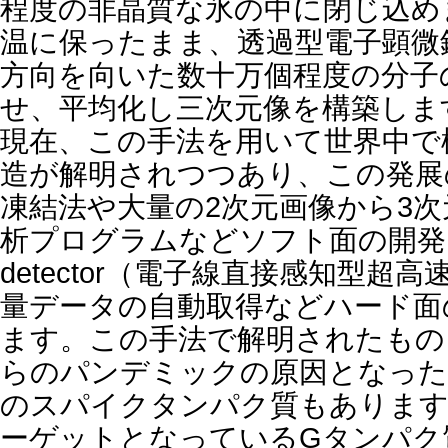
程度の非晶質な氷の中に閉じ込め
温に保ったまま、透過型電子顕微
方向を向いた数十万個程度の分子
せ、平均化し三次元像を構築しま
現在、この手法を用いて世界中で
造が解明されつつあり、この発展
凍結法や大量の2次元画像から3
析プログラムなどソフト面の開発と、Dir
detector（電子線直接感知型超
量データの自動取得などハード面
ます。この手法で解明されたものと
らのパンデミックの原因となった
のスパイクタンパク質もあります
ーゲットとなっているGタンパク