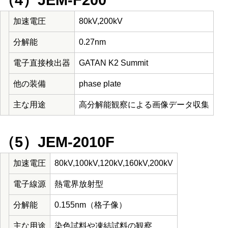
（4）JEM-F200
加速電圧
80kV,200kV
分解能
0.27nm
電子直接検出器
GATAN K2 Summit
他の装備
phase plate
主な用途
高分解能観察による画像データ収集
（5）JEM-2010F
加速電圧
80kV,100kV,120kV,160kV,200kV
電子線源
熱電界放射型
分解能
0.155nm（格子像）
主な用途
染色試料や凍結試料の観察